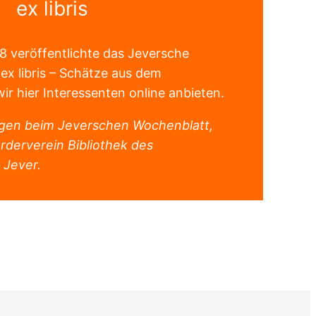
ex libris
 veröffentlichte das Jeversche
ex libris – Schätze aus dem
ir hier Interessenten online anbieten.
iegen beim Jeverschen Wochenblatt,
rderverein Bibliothek des
 Jever.