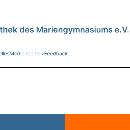
iothek des Mariengymnasiums e.V.
lles
Medienecho
Feedback