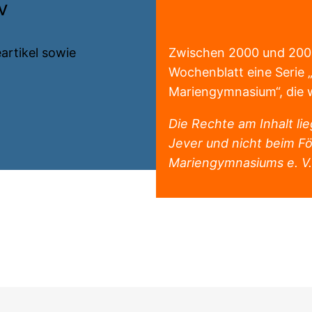
v
artikel sowie
Zwischen 2000 und 2008
Wochenblatt eine Serie „
Mariengymnasium“, die w
Die Rechte am Inhalt l
Jever und nicht beim Fö
Mariengymnasiums e. V.