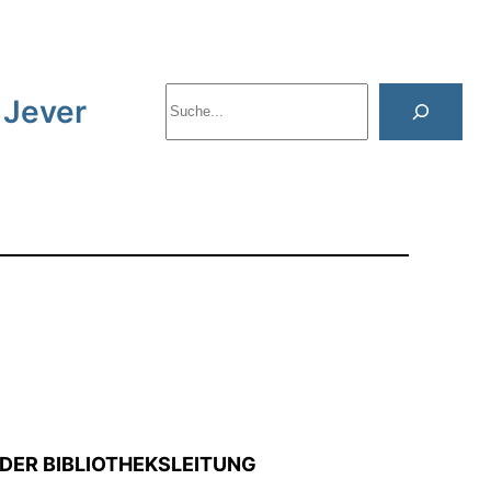
S
 Jever
u
c
h
e
n
DER BIBLIOTHEKSLEITUNG