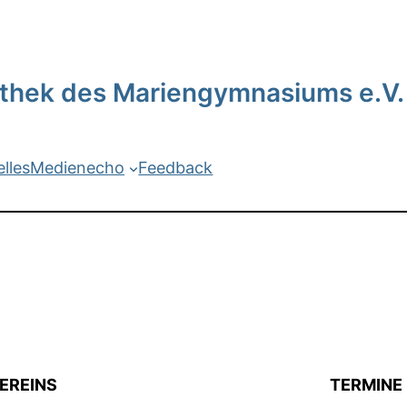
iothek des Mariengymnasiums e.V.
lles
Medienecho
Feedback
EREINS
TERMINE 