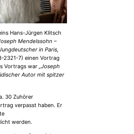
eins Hans-Jürgen Klitsch
Joseph Mendelssohn –
 Jungdeutscher in Paris,
-2321-7) einen Vortrag
es Vortrags war
„Joseph
discher Autor mit spitzer
. 30 Zuhörer
ortrag verpasst haben. Er
te
licht werden.