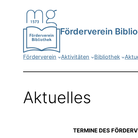
Zum
Inhalt
springen
Förderverein Bibl
Förderverein
Aktivitäten
Bibliothek
Aktue
Aktuelles
TERMINE DES FÖRDERV